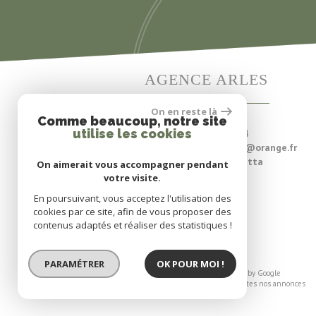
AGENCE ARLES
On en reste là
Comme beaucoup, notre site
utilise les cookies
Tél:
04 90 93 67 24
E-mail:
agenceolivier.contact@orange.fr
Adresse:
3 Rue Gambetta
On aimerait vous accompagner pendant
13200 ARLES
votre visite.
En poursuivant, vous acceptez l'utilisation des
cookies par ce site, afin de vous proposer des
contenus adaptés et réaliser des statistiques !
PARAMÉTRER
OK POUR MOI !
© 2026 | Tous droits réservés | Traduction powered by Google
Plan du site
-
Mentions légales
-
Liens
-
Admin
-
Toutes nos annonces