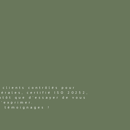
 clients contrôlés pour
bérales, certifié ISO 20252,
utôt que d'essayer de vous
s'exprimer.
rs témoignages !