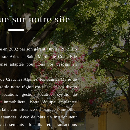
ue sur notre site
rée en 2002 par son gérant Olivier ROBLES
e sur Arles et Saint Martin de Crau. Elle
onse adaptée pour tous vos besoins en
de Crau, les Alpilles, les Saintes Marie de
garde notre région est riche de ses divers
, location, gestion locative, syndic de
n immobilière, notre équipe implantée
rfaite connaissance du marché immobilier
demandes. Avec de plus un interlocuteur
tissements locatifs et transactions