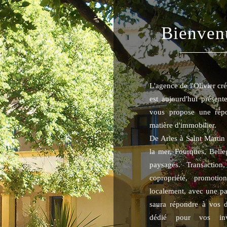
Bienven
L'agence de l'Olivier c
est aujourd'hui présent
vous propose une rép
matière d'immobilier.
De Arles à Saint Martin 
la mer, Fourques, Belle
paysages. Transaction
copropriété, promotio
localement, avec une pa
saura répondre à vos 
dédié pour vos inves