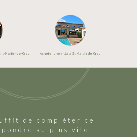
int-Martin-de-Crau
Acheter une villa à St Martin de Crau
uffit de compléter ce
épondre au plus vite.