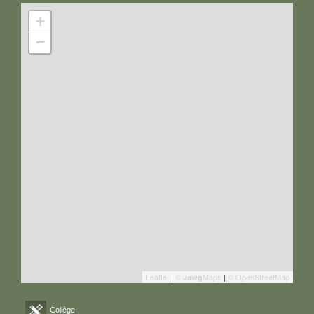
+
−
Leaflet
|
©
Maps
|
© OpenStreetMap
Jawg
Collège