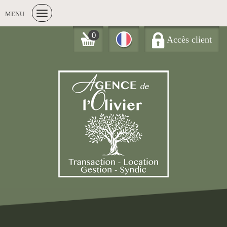
MENU
0
Accès client