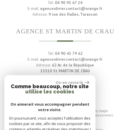
Tél:
04 90 93 67 24
E-mail:
agenceolivier.contact@orange.fr
Adresse:
9 rue des Halles, Tarascon
AGENCE ST MARTIN DE CRAU
Tél:
04 90 43 79 62
E-mail:
agenceolivier.contact@orange.fr
Adresse:
62 Av. de la République
13310 St MARTIN DE CRAU
On en reste là
Voir nos avis clients
Comme beaucoup, notre site
utilise les cookies
88 avis
On aimerait vous accompagner pendant
votre visite.
© 2026 | Tous droits réservés | Traduction powered by Google
Plan du site
-
Mentions légales
-
Liens
-
Admin
-
Toutes nos annonces
En poursuivant, vous acceptez l'utilisation des
cookies par ce site, afin de vous proposer des
Site internet compatible multi-supports,
contenus adaptés et réaliser des statistiques !
un seul site adaptable à tous les types d'écrans.