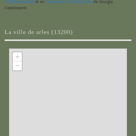
Confidentialité
et es
Conditions d'utilisation
de Google
s'appliquent.
la ville de arles (13200)
+
−