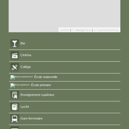
Leaflet
|
©
Maps
|
© OpenStreetMap
Jawg
Bar
Cinéma
Collège
École maternelle
École primaire
Enseignement supérieur
Lycée
Gare ferroviaire