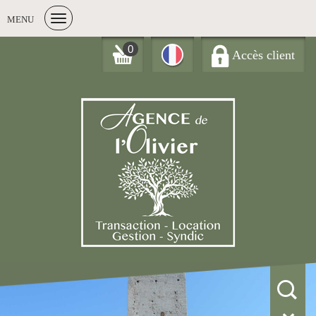
MENU
0
Accès client