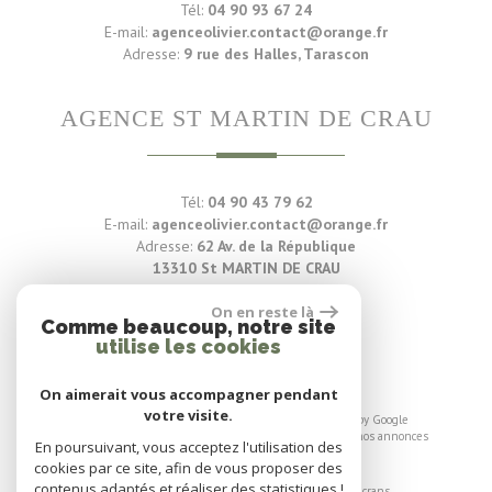
Tél:
04 90 93 67 24
E-mail:
agenceolivier.contact@orange.fr
Adresse:
9 rue des Halles, Tarascon
AGENCE ST MARTIN DE CRAU
Tél:
04 90 43 79 62
E-mail:
agenceolivier.contact@orange.fr
Adresse:
62 Av. de la République
13310 St MARTIN DE CRAU
On en reste là
Voir nos avis clients
Comme beaucoup, notre site
utilise les cookies
88 avis
On aimerait vous accompagner pendant
votre visite.
© 2026 | Tous droits réservés | Traduction powered by Google
Plan du site
-
Mentions légales
-
Liens
-
Admin
-
Toutes nos annonces
En poursuivant, vous acceptez l'utilisation des
cookies par ce site, afin de vous proposer des
Site internet compatible multi-supports,
contenus adaptés et réaliser des statistiques !
un seul site adaptable à tous les types d'écrans.