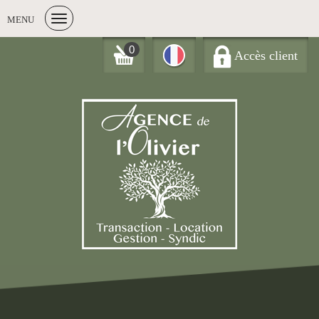
MENU
0
Accès client