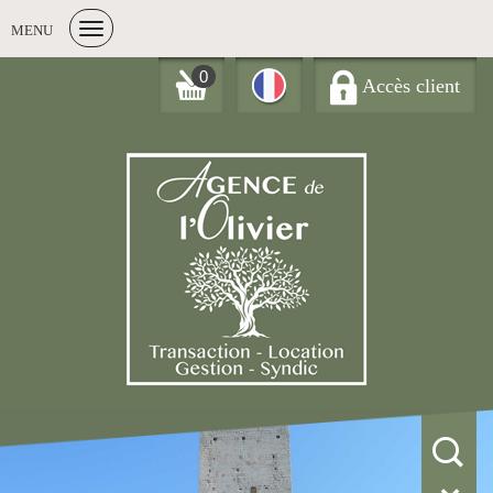
MENU
0
Accès client