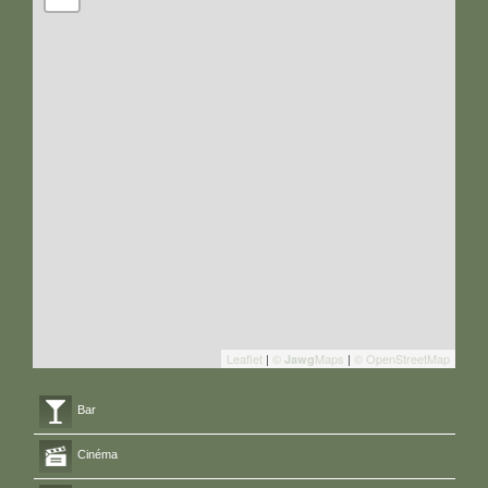
Leaflet
|
©
Maps
|
© OpenStreetMap
Jawg
Bar
Cinéma