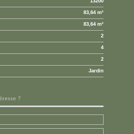
13200
83,64 m²
83,64 m²
2
4
2
Jardin
éresse ?