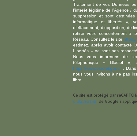
Traitement de vos Données per
l'intérêt légitime de l'Agence 
suppression et sont destinée
informatique et libertés », v
d’effacement, d’opposition, de l
retirer votre consentement à t
Réseau. Consultez le site
https://
estimez, après avoir contacté l
Libertés » ne sont pas respect
Nous vous informons de l’ex
téléphonique « Bloctel », 
https://www.bloctel.gouv.fr
. Dans
nous vous invitons à ne pas in
libre.
Ce site est protégé par reCAPTCH
d'utilisation
de Google s'applique