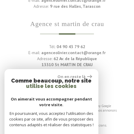
E-mail:
agenceolivier.contact@orange.fr
Adresse:
9 rue des Halles, Tarascon
agence st martin de crau
Tél:
04 90 43 79 62
E-mail:
agenceolivier.contact@orange.fr
Adresse:
62 Av. de la République
13310 St MARTIN DE CRAU
On en reste là
Voir nos avis clients
Comme beaucoup, notre site
utilise les cookies
88 avis
On aimerait vous accompagner pendant
votre visite.
© 2026 | Tous droits réservés | Traduction powered by Google
Plan du site
-
Mentions légales
-
Liens
-
Admin
-
Toutes nos annonces
En poursuivant, vous acceptez l'utilisation des
cookies par ce site, afin de vous proposer des
Site internet compatible multi-supports,
contenus adaptés et réaliser des statistiques !
un seul site adaptable à tous les types d'écrans.