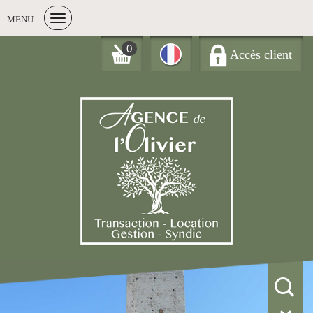
MENU
0
Accès client