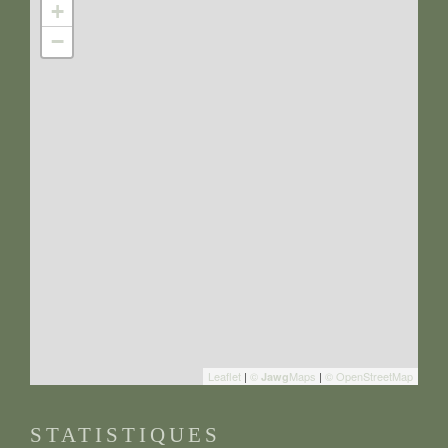
+
−
Leaflet
|
©
Maps
|
© OpenStreetMap
Jawg
STATISTIQUES