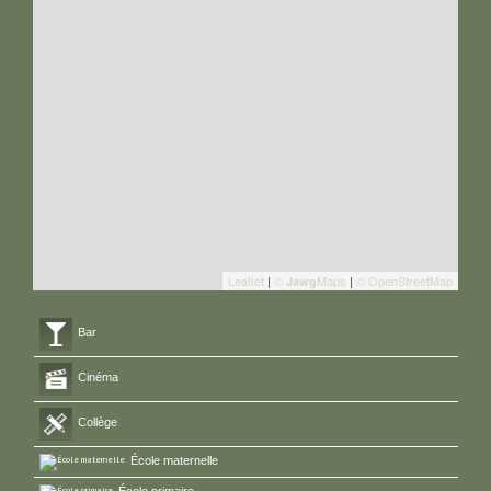
Leaflet
|
©
Maps
|
© OpenStreetMap
Jawg
Bar
Cinéma
Collège
École maternelle
École primaire