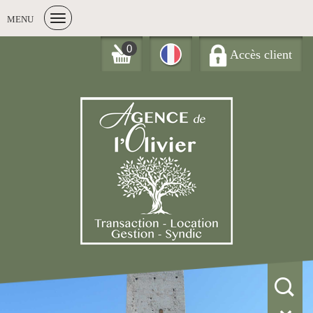
MENU
0
Accès client