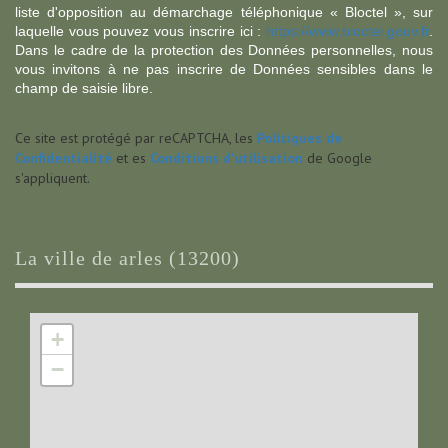
liste d'opposition au démarchage téléphonique « Bloctel », sur
laquelle vous pouvez vous inscrire ici :
https://www.bloctel.gouv.fr
.
Dans le cadre de la protection des Données personnelles, nous
vous invitons à ne pas inscrire de Données sensibles dans le
champ de saisie libre.
Ce site est protégé par reCAPTCHA, les
Politiques de
Confidentialité
et es
Conditions d'utilisation
de Google
s'appliquent.
la ville de arles (13200)
+
−