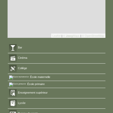
Leaflet
|
©
Maps
|
© OpenStreetMap
Jawg
Bar
Cinéma
Collège
École maternelle
École primaire
Enseignement supérieur
Lycée