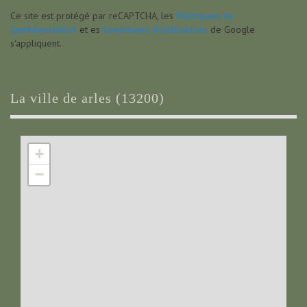
Ce site est protégé par reCAPTCHA, les
Politiques de
Confidentialité
et es
Conditions d'utilisation
de Google
s'appliquent.
la ville de arles (13200)
+
−