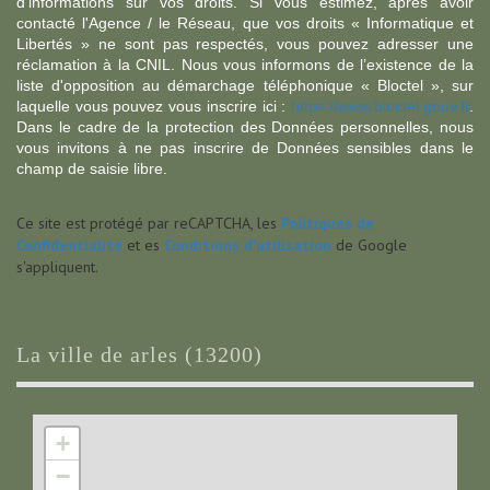
d’informations sur vos droits. Si vous estimez, après avoir
contacté l'Agence / le Réseau, que vos droits « Informatique et
Libertés » ne sont pas respectés, vous pouvez adresser une
réclamation à la CNIL. Nous vous informons de l’existence de la
liste d'opposition au démarchage téléphonique « Bloctel », sur
laquelle vous pouvez vous inscrire ici :
https://www.bloctel.gouv.fr
.
Dans le cadre de la protection des Données personnelles, nous
vous invitons à ne pas inscrire de Données sensibles dans le
champ de saisie libre.
Ce site est protégé par reCAPTCHA, les
Politiques de
Confidentialité
et es
Conditions d'utilisation
de Google
s'appliquent.
la ville de arles (13200)
+
−