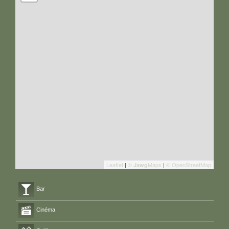
Leaflet
|
©
Maps
|
© OpenStreetMap
Jawg
Bar
Cinéma