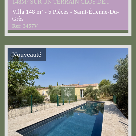
148M² SUR UN TERRAIN CLOS DE...
Villa 148 m² - 5 Pièces - Saint-Étienne-Du-
Grès
Ref: 3457V
Nouveauté