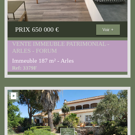
PRIX
650 000
€
Voir +
VENTE IMMEUBLE PATRIMONIAL -
ARLES - FORUM
Immeuble 187 m² - Arles
Ref: 3379F