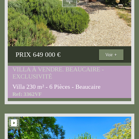
PRIX
649 000
€
Voir +
VILLA À VENDRE. BEAUCAIRE -
EXCLUSIVITÉ
Villa 230 m² - 6 Pièces - Beaucaire
Ref: 3362VF