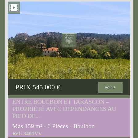
PRIX
545 000
€
Voir +
ENTRE BOULBON ET TARASCON –
PROPRIÉTÉ AVEC DÉPENDANCES AU
PIED DE...
Mas 159 m² - 6 Pièces - Boulbon
Ref: 3401VV