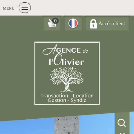
MENU
0
Accès client