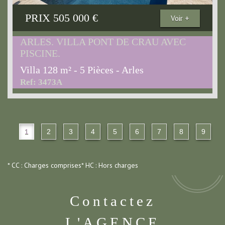
PRIX
505 000
€
Voir +
ARLES. VILLA PONT DE CRAU AVEC
PISCINE.
Villa 128 m² - 5 Pièces - Arles
Ref: 3473A
1
2
3
4
5
6
7
8
9
* CC : Charges comprises
* HC : Hors charges
Contactez
L'AGENCE