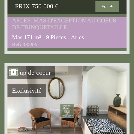
PRIX
750 000
€
Voir +
ARLES. MAS D'EXCEPTION AU COEUR
DE TRINQUETAILLE
Mas 171 m² - 9 Pièces - Arles
Ref: 3359A
Coup de coeur
Exclusivité