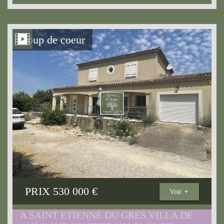
Coup de coeur
PRIX
530 000
€
Voir +
A SAINT ETIENNE DU GRES VILLA DE