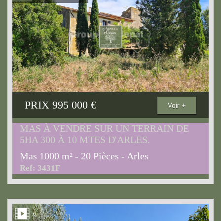
PRIX
995 000
€
Voir +
MAS À VENDRE SUR UN TERRAIN DE
5HA 300 À 10 MTES D'ARLES.
Mas 1000 m² - 20 Pièces - Arles
Ref: 3431F