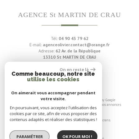
AGENCE St MARTIN DE CRAU
Tél:
04 90 43 79 62
E-mail:
agenceolivier.contact@orange.fr
Adresse:
62 Av. de la République
13310 St MARTIN DE CRAU
On en reste là
Voir nos avis clients
Comme beaucoup, notre site
utilise les cookies
89 avis
On aimerait vous accompagner pendant
votre visite.
© 2026 | Tous droits réservés | Traduction powered by Google
Plan du site
-
Mentions légales
-
Liens
-
Admin
-
Toutes nos annonces
En poursuivant, vous acceptez l'utilisation des
cookies par ce site, afin de vous proposer des
Site internet compatible multi-supports,
contenus adaptés et réaliser des statistiques !
un seul site adaptable à tous les types d'écrans.
PARAMÉTRER
OK POUR MOI !