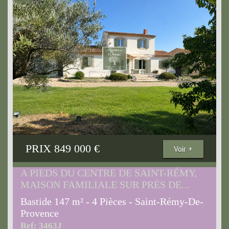
PRIX
849 000
€
Voir +
A PIEDS DU CENTRE DE SAINT-RÉMY,
MAISON FAMILIALE SUR PRÈS DE...
Bastide 147 m² - 4 Pièces - Saint-Rémy-De-
Provence
Ref: 3463J