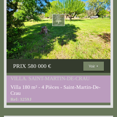
PRIX
580 000
€
Voir +
VILLA. SAINT-MARTIN-DE-CRAU
Villa 180 m² - 4 Pièces - Saint-Martin-De-
Crau
Ref: 3259J