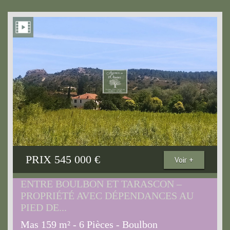
PRIX
545 000
€
Voir +
ENTRE BOULBON ET TARASCON –
PROPRIÉTÉ AVEC DÉPENDANCES AU
PIED DE...
Mas 159 m² - 6 Pièces - Boulbon