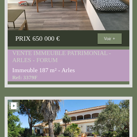
PRIX
650 000
€
Voir +
VENTE IMMEUBLE PATRIMONIAL -
ARLES - FORUM
Immeuble 187 m² - Arles
Ref: 3379F