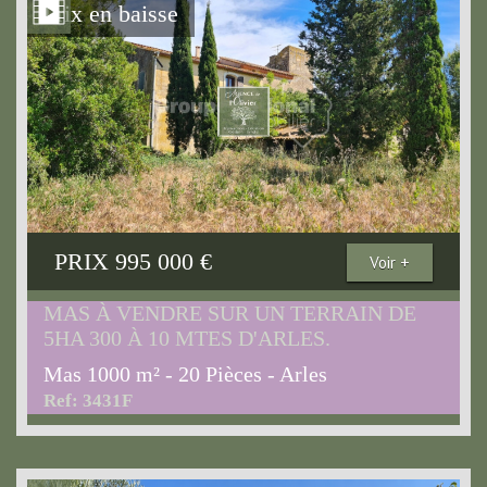
Prix en baisse
PRIX
995 000
€
Voir +
MAS À VENDRE SUR UN TERRAIN DE
5HA 300 À 10 MTES D'ARLES.
Mas 1000 m² - 20 Pièces - Arles
Ref: 3431F