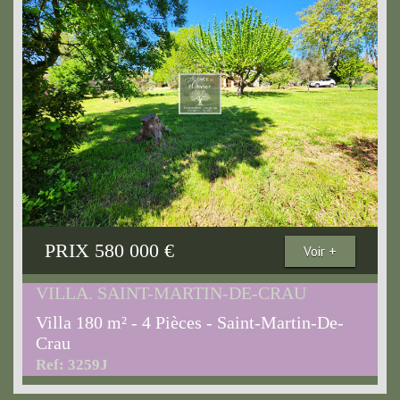
PRIX
580 000
€
Voir +
VILLA. SAINT-MARTIN-DE-CRAU
Villa 180 m² - 4 Pièces - Saint-Martin-De-
Crau
Ref: 3259J