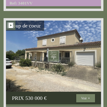
Ref: 3401VV
Coup de coeur
PRIX
530 000
€
Voir +