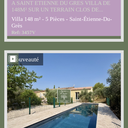
A SAINT ETIENNE DU GRES VILLA DE
148M² SUR UN TERRAIN CLOS DE...
Villa 148 m² - 5 Pièces - Saint-Étienne-Du-
Grès
Ref: 3457V
Nouveauté