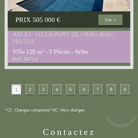
PRIX
505 000
€
Voir +
ARLES. VILLA PONT DE CRAU AVEC
PISCINE.
Villa 128 m² - 5 Pièces - Arles
Ref: 3473A
1
2
3
4
5
6
7
8
9
* CC : Charges comprises
* HC : Hors charges
Contactez