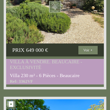
PRIX
649 000
€
Voir +
VILLA À VENDRE. BEAUCAIRE -
EXCLUSIVITÉ
Villa 230 m² - 6 Pièces - Beaucaire
Ref: 3362VF