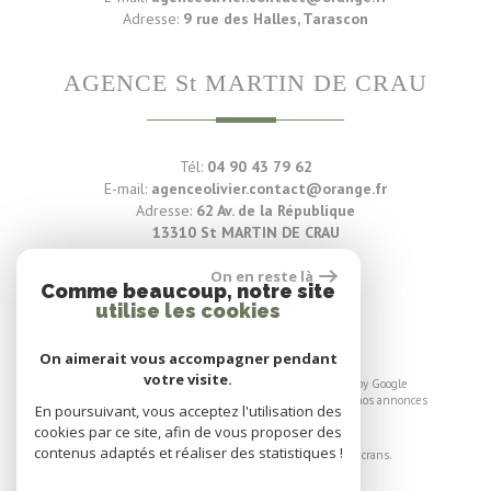
Adresse:
9 rue des Halles, Tarascon
AGENCE St MARTIN DE CRAU
Tél:
04 90 43 79 62
E-mail:
agenceolivier.contact@orange.fr
Adresse:
62 Av. de la République
13310 St MARTIN DE CRAU
On en reste là
Voir nos avis clients
Comme beaucoup, notre site
utilise les cookies
87 avis
On aimerait vous accompagner pendant
votre visite.
© 2026 | Tous droits réservés | Traduction powered by Google
Plan du site
-
Mentions légales
-
Liens
-
Admin
-
Toutes nos annonces
En poursuivant, vous acceptez l'utilisation des
cookies par ce site, afin de vous proposer des
Site internet compatible multi-supports,
contenus adaptés et réaliser des statistiques !
un seul site adaptable à tous les types d'écrans.