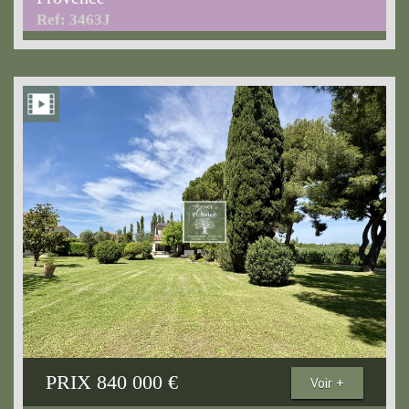
Ref: 3463J
PRIX
840 000
€
Voir +