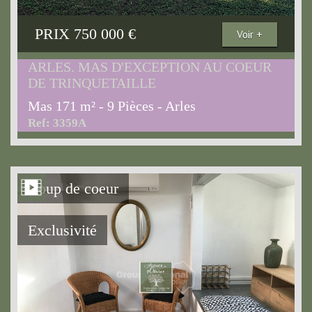
PRIX
750 000
€
Voir +
ARLES. MAS D'EXCEPTION AU COEUR
DE TRINQUETAILLE
Mas 171 m² - 9 Pièces - Arles
Ref: 3359A
Coup de coeur
Exclusivité