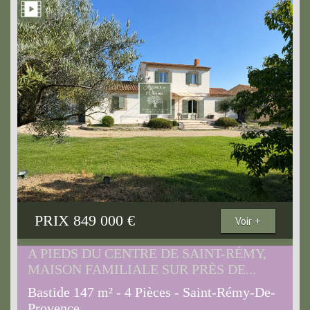
PRIX
849 000
€
Voir +
A PIEDS DU CENTRE DE SAINT-RÉMY,
MAISON FAMILIALE SUR PRÈS DE...
Bastide 147 m² - 4 Pièces - Saint-Rémy-De-
Provence