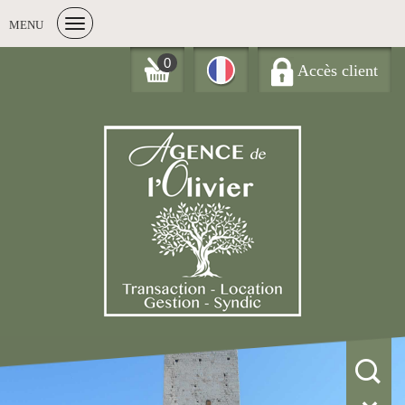
MENU
0
Accès client