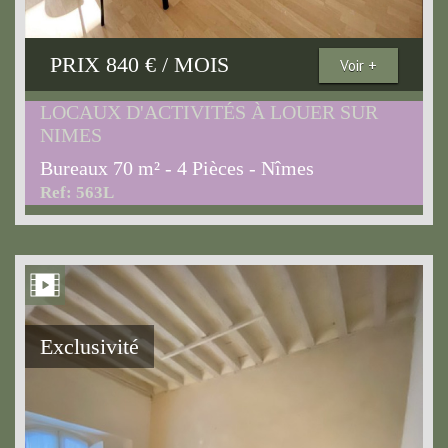
PRIX
840 € / MOIS
Voir +
LOCAUX D'ACTIVITÉS À LOUER SUR
NIMES
Bureaux 70 m² - 4 Pièces - Nîmes
Ref: 563L
Exclusivité