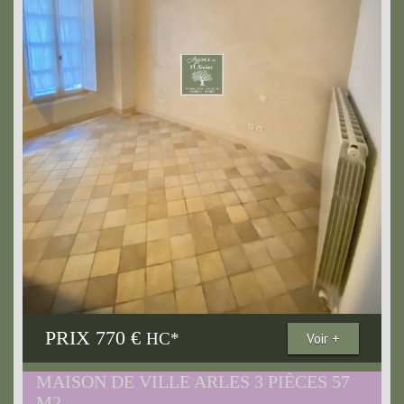
PRIX
770 €
HC*
Voir +
MAISON DE VILLE ARLES 3 PIÈCES 57
M2