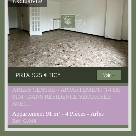
Exclusivité
PRIX
925 €
HC*
Voir +
ARLES CENTRE - APPARTEMENT T4 DE
91M² DANS RÉSIDENCE SÉCURISÉE
AVEC...
Appartement 91 m² - 4 Pièces - Arles
Ref: G.948