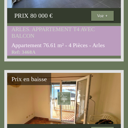
PRIX
80 000
€
Voir +
ARLES. APPARTEMENT T4 AVEC
BALCON
Appartement 76.61 m² - 4 Pièces - Arles
Ref: 3468A
Prix en baisse