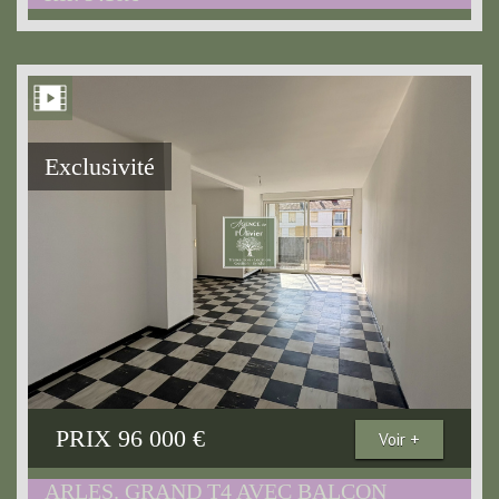
Exclusivité
PRIX
96 000
€
Voir +
ARLES. GRAND T4 AVEC BALCON