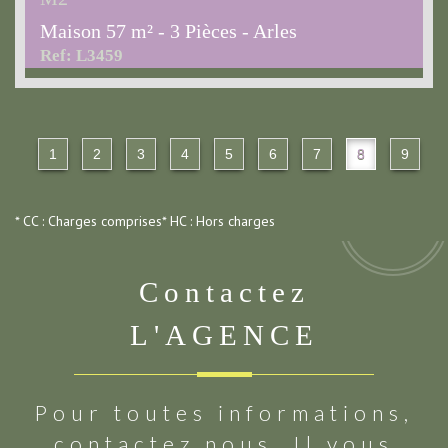
Maison 57 m² - 3 Pièces - Arles
Ref: L3459
1
2
3
4
5
6
7
8
9
* CC : Charges comprises
* HC : Hors charges
Contactez
L'AGENCE
Pour toutes informations,
contactez nous. Il vous