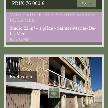
PRIX
76 000
€
Voir +
VENTE STUDIO AUX SAINTES MARIES
DE LA MER
Studio 22 m² - 1 pièce - Saintes-Maries-De-
La-Mer
Ref: 3298F
Exclusivité