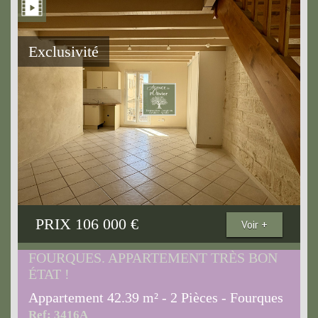
Exclusivité
PRIX
106 000
€
Voir +
FOURQUES. APPARTEMENT TRÈS BON
ÉTAT !
Appartement 42.39 m² - 2 Pièces - Fourques
Ref: 3416A