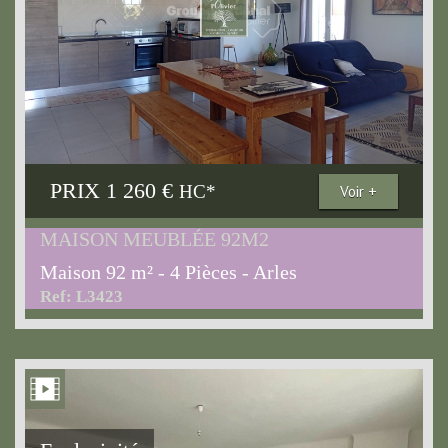
PRIX
1 260 €
HC*
Voir +
MAISON MEUBLÉE 92M2
Maison 92 m² - 4 Pièces - Arles
Ref: L3423