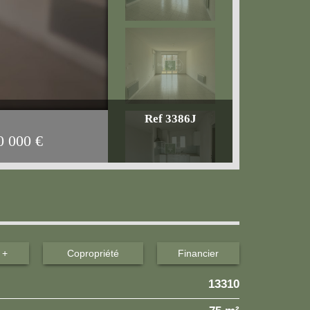
Ref 3386J
0 000
€
 +
Copropriété
Financier
13310