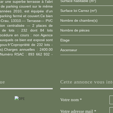
Surface habitable (m²)
r une superbe terrasse à l'abri
 de parking couvert sur le même
Surface loi Carrez (m²)
 années 2010, est équipée d'un
e parking fermé et couvert.Ce bien
Nombre de chambre(s)
e-Crau, 13310.--- Terrasse--- PVC
tion centralisée --- 2 places de
s de lots : 232 dont 84 lots
Nombre de pièces
Procédure en cours : non Agence
 auxquels ce bien est exposé sont
Etage
gouv.fr'Copropriété de 232 lots -
rs).Charges annuelles : 2400.00
Ascenseur
- Numéro RSAC : 893 662 932 -
que
cette annonce vous int
Votre nom *
Votre adresse mail *