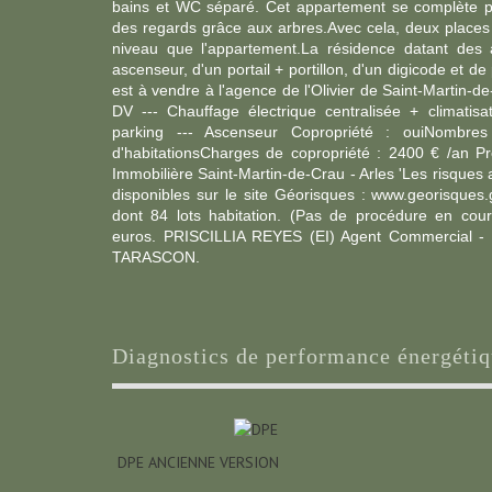
bains et WC séparé. Cet appartement se complète pa
des regards grâce aux arbres.Avec cela, deux places
niveau que l'appartement.La résidence datant des
ascenseur, d'un portail + portillon, d'un digicode et d
est à vendre à l'agence de l'Olivier de Saint-Martin-d
DV --- Chauffage électrique centralisée + climatisa
parking --- Ascenseur Copropriété : ouiNombre
d'habitationsCharges de copropriété : 2400 € /an 
Immobilière Saint-Martin-de-Crau - Arles 'Les risques
disponibles sur le site Géorisques : www.georisques.
dont 84 lots habitation. (Pas de procédure en cou
euros. PRISCILLIA REYES (EI) Agent Commercial 
TARASCON.
diagnostics de performance énergéti
DPE ANCIENNE VERSION