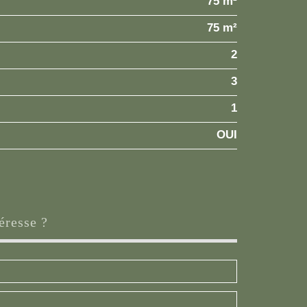
75 m²
75 m²
2
3
1
OUI
éresse ?