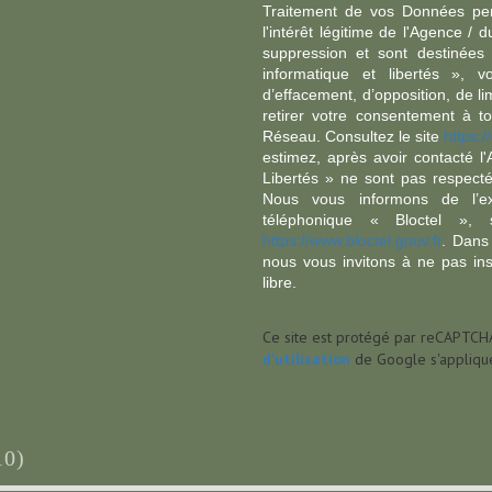
Traitement de vos Données per
l'intérêt légitime de l'Agence 
suppression et sont destinée
informatique et libertés », v
d’effacement, d’opposition, de l
retirer votre consentement à t
Réseau. Consultez le site
https://
estimez, après avoir contacté l
Libertés » ne sont pas respect
Nous vous informons de l’ex
téléphonique « Bloctel », 
https://www.bloctel.gouv.fr
. Dans
nous vous invitons à ne pas in
libre.
Ce site est protégé par reCAPTCH
d'utilisation
de Google s'applique
10)